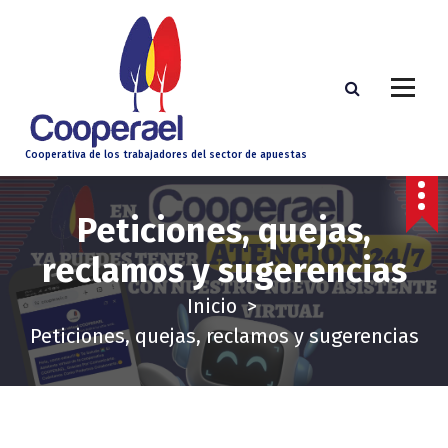
S
a
l
t
a
Cooperativa de los trabajadores del sector de apuestas
r
a
Peticiones, quejas,
l
c
reclamos y sugerencias
o
Inicio
>
n
Peticiones, quejas, reclamos y sugerencias
t
e
n
i