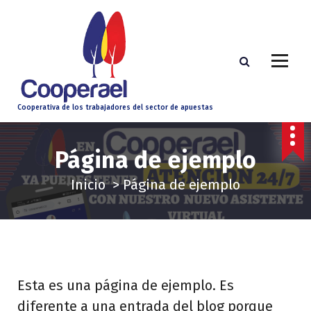
S
a
l
t
a
Cooperativa de los trabajadores del sector de apuestas
r
a
Página de ejemplo
l
c
Inicio
>
Página de ejemplo
o
n
t
e
n
Esta es una página de ejemplo. Es
i
diferente a una entrada del blog porque